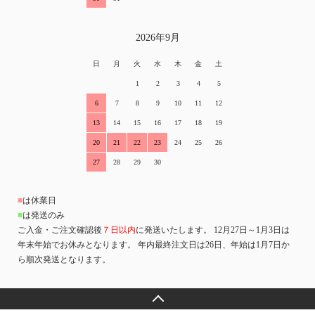
2026年9月
日
月
火
水
木
金
土
1
2
3
4
5
6
7
8
9
10
11
12
13
14
15
16
17
18
19
20
21
22
23
24
25
26
27
28
29
30
■
は休業日
■
は発送のみ
ご入金・ご注文確認後
７日以内
に発送いたします。 12月27日～1月3日は
年末年始でお休みとなります。 年内最終注文日は26日、年始は1月7日か
ら順次発送となります。