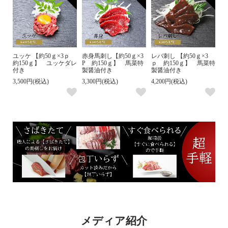
ユッケ 【約50ｇ×3ｐ
赤身馬刺し【約50ｇ×3
レバ刺し 【約50ｇ×3
約150ｇ】 ユッケダレ
P 約150ｇ】 馬菜特
ｐ 約150ｇ】 馬菜特
付き
製醤油付き
製醤油付き
3,500円(税込)
3,300円(税込)
4,200円(税込)
メディア紹介