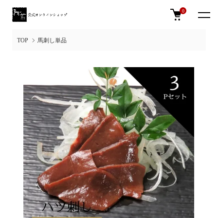
0
TOP
馬刺し単品