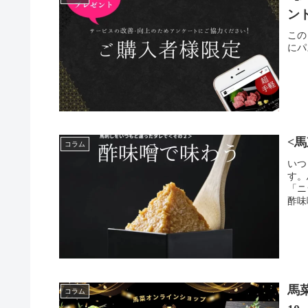
ン
この
にパ
<
コラム
いつ
す。
「ニ
酢味
馬
コラム