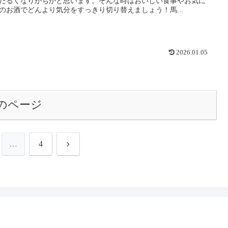
だるくなりがちかと思います。そんな時はおいしい食事やお気に
のお酒でどんより気分をすっきり切り替えましょう！馬...
2026.01.05
のページ
次
…
4
へ