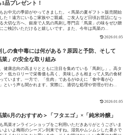
ら1品プレゼント！
もお中元の季節がやってきました。＜馬菜の夏ギフト＞販売開始
した！遠方にいるご家族やご親戚、ご友人など日頃お世話になっ
る大切な方へ、銀座で人気の馬刺し専門店「馬菜」の味をぜひ贈
にご検討いただけると嬉しいです。また、今年は馬菜の...
2026.01.05
刺しの食中毒には何がある？原因と予防、そして
馬菜」の安全な取り組み
、健康志向の高まりとともに注目を集めている「馬刺し」。高タ
ク・低カロリーで栄養価も高く、美味しさも相まって人気の食材
っています。一方で、「生肉」であるがゆえに「食中毒が心
」という声も聞かれます。実際に、適切な処理や管理が行わ...
2026.01.05
馬菜6月のおすすめ＞「フタエゴ」×「純米吟醸」
も馬菜オンラインショップをご利用いただきありがとうございま
いよいよ梅雨のシーズン到来ですね。湿気やムシムシした暑さで