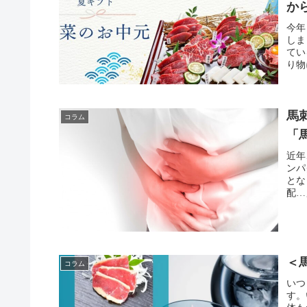
か
今年
しま
てい
り物
馬
コラム
「
近年
ンパ
とな
配…
＜
コラム
いつ
す。