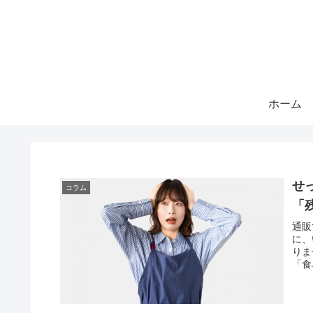
ホーム
せ
コラム
「
通販
に、
りま
「食