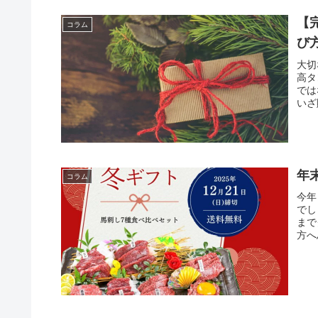
【
コラム
び
大切
高タ
では
いざ
年
コラム
今年
でし
まで
方へ