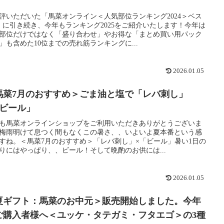
評いただいた「馬菜オンライン＜人気部位ランキング2024＞ベス
」に引き続き、今年もランキング2025をご紹介いたします！今年は
部位だけではなく「盛り合わせ」やお得な「まとめ買い用パック
」も含めた10位までの売れ筋ランキングに...
2026.01.05
馬菜7月のおすすめ＞ごま油と塩で「レバ刺し」
「ビール」
も馬菜オンラインショップをご利用いただきありがとうございま
梅雨明けて息つく間もなくこの暑さ、、いよいよ夏本番という感
すね。＜馬菜7月のおすすめ＞「レバ刺し」×「ビール」暑い1日の
りにはやっぱり、、ビール！そして晩酌のお供には...
2026.01.05
夏ギフト：馬菜のお中元＞販売開始しました。今年
ご購入者様へ＜ユッケ・タテガミ・フタエゴ＞の3種