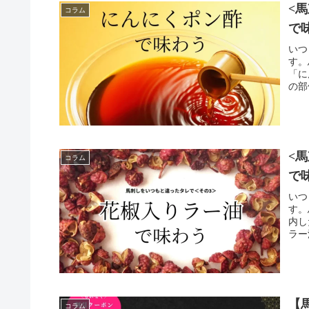
<
コラム
で
いつ
す。
「に
の部
<
コラム
で
いつ
す。
内し
ラー
【
コラム