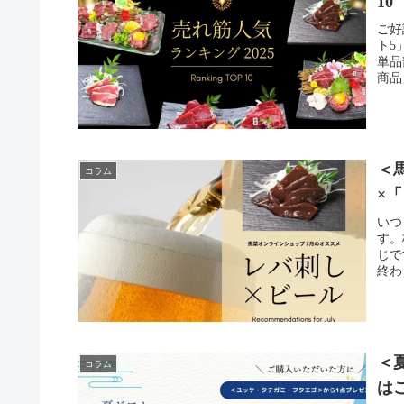
10
ご好
ト5
単品
商品
＜
コラム
×
いつ
す。
じで
終わ
＜
コラム
は