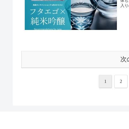
体も
入り
次
1
2