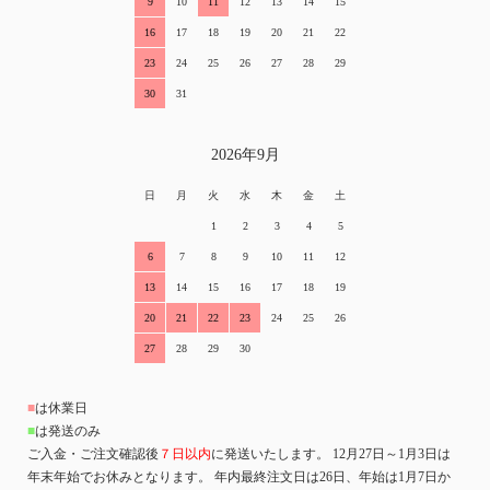
9
10
11
12
13
14
15
16
17
18
19
20
21
22
23
24
25
26
27
28
29
30
31
2026年9月
日
月
火
水
木
金
土
1
2
3
4
5
6
7
8
9
10
11
12
13
14
15
16
17
18
19
20
21
22
23
24
25
26
27
28
29
30
■
は休業日
■
は発送のみ
ご入金・ご注文確認後
７日以内
に発送いたします。 12月27日～1月3日は
年末年始でお休みとなります。 年内最終注文日は26日、年始は1月7日か