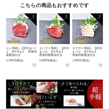
こちらの商品もおすすめです
ヒレ馬刺し【約50ｇ×3
上ハラミ馬刺し 【約50
タテガミ馬刺し 【約50
ｐ 約150ｇ】 馬菜特
ｇ×3ｐ 約150ｇ】
ｇ×3ｐ 約150ｇ】
製醤油付き
馬菜特製醤油付き
馬菜特製醤油付き
4,200円(税込)
5,000円(税込)
2,800円(税込)