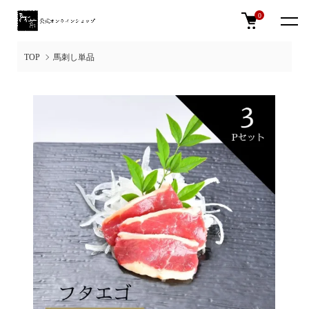
0
TOP
馬刺し単品