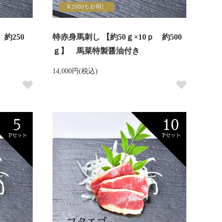
約250
特赤身馬刺し 【約50ｇ×10ｐ 約500
ｇ】 馬菜特製醤油付き
14,000円(税込)