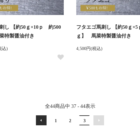
し 【約50ｇ×10ｐ 約500
フタエゴ馬刺し 【約50ｇ×5
菜特製醤油付き
ｇ】 馬菜特製醤油付き
(税込)
4,500円(税込)
全
44
商品中
37 - 44
表示
1
2
3