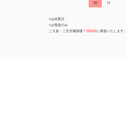
30
31
■
は休業日
■
は発送のみ
ご入金・ご注文確認後
７日以内
に発送いたします。