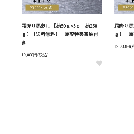
霜降り馬刺し 【約50ｇ×5ｐ 約250
霜降り馬刺
ｇ】【送料無料】 馬菜特製醤油付
ｇ】 馬
き
19,000円
10,000円(税込)