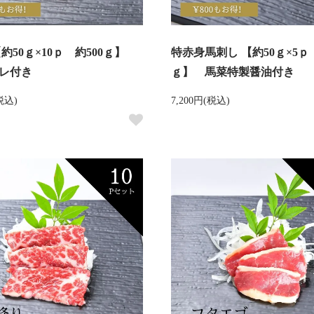
約50ｇ×10ｐ 約500ｇ】
特赤身馬刺し 【約50ｇ×5ｐ 
レ付き
ｇ】 馬菜特製醤油付き
(税込)
7,200円(税込)