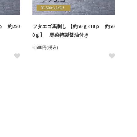
ｐ 約250
フタエゴ馬刺し 【約50ｇ×10ｐ 約50
0ｇ】 馬菜特製醤油付き
8,500円(税込)