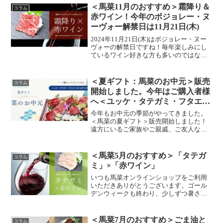
ラ醤油！」との情報をいただきまし
＜馬菜11月のおすすめ＞霜降り＆
コラム
た。“これは試すしかないっ”...
赤ワイン！今年のボジョレー・ヌ
ーヴォー解禁日は11月21日(木)
2024年11月21日(木)はボジョレー・ヌー
ヴォーの解禁日ですね！毎年楽しみにし
ているワイン好きな方も多いのではない
でしょうか。馬菜オンラインショップ11
月のオススメは？、、、「霜降り」×「赤
ワイン」です！ボジョレーヌーヴォー解
＜夏ギフト：馬菜のお中元＞販売
コラム
禁日は、ど...
開始しました。今年はご購入者様
へ＜ユッケ・タテガミ・フタエゴ
＞の3種から1品プレゼント！
今年もお中元の季節がやってきました。
＜馬菜の夏ギフト＞販売開始しました！
遠方にいるご家族やご親戚、ご友人など
日頃お世話になっている大切な方へ、銀
座で人気の馬刺し専門店「馬菜」の味を
ぜひ贈り物にご検討いただけると嬉しい
＜馬菜5月のおすすめ＞「タテガ
コラム
です。また、今年は馬菜の...
ミ」×「赤ワイン」
いつも馬菜オンラインショップをご利用
いただきありがとうございます。ゴール
デンウィークも終わり、少しずつ暑さを
感じる日も増えてきそうですね。体調が
かわりやすい時期ですので栄養をしっか
りとって体調管理に備えましょう！＜馬
＜馬菜7月のおすすめ＞ごま油と
コラム