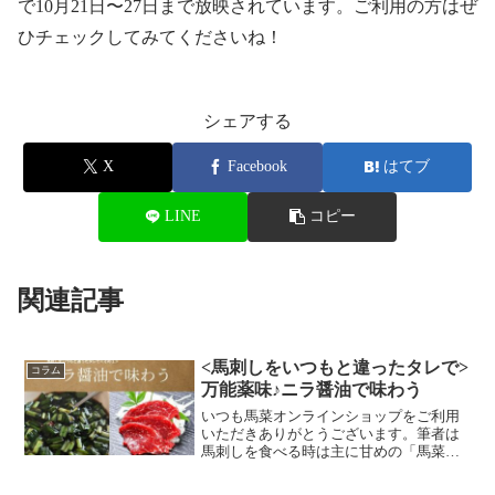
で10月21日〜27日まで放映されています。ご利用の方はぜ
ひチェックしてみてくださいね！
シェアする
X
Facebook
はてブ
LINE
コピー
関連記事
<馬刺しをいつもと違ったタレで>
コラム
万能薬味♪ニラ醤油で味わう
いつも馬菜オンラインショップをご利用
いただきありがとうございます。筆者は
馬刺しを食べる時は主に甘めの「馬菜特
製醤油」でいただくのがお気に入りなの
ですが、先日知人に「馬刺しには断然ニ