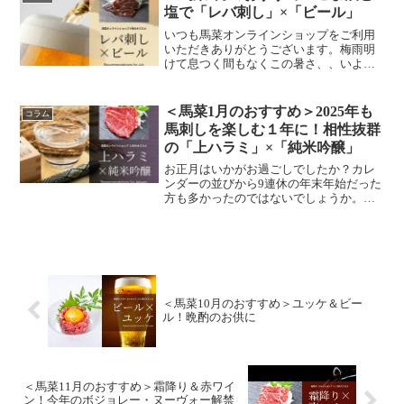
菜5月のおすすめ＞コアな...
塩で「レバ刺し」×「ビール」
いつも馬菜オンラインショップをご利用
いただきありがとうございます。梅雨明
けて息つく間もなくこの暑さ、、いよい
よ夏本番という感じですね。＜馬菜7月の
おすすめ＞「レバ刺し」×「ビール」暑い
1日の終わりにはやっぱり、、ビール！そ
＜馬菜1月のおすすめ＞2025年も
コラム
して晩酌のお供には...
馬刺しを楽しむ１年に！相性抜群
の「上ハラミ」×「純米吟醸」
お正月はいかがお過ごしでしたか？カレ
ンダーの並びから9連休の年末年始だった
方も多かったのではないでしょうか。
2025年もぜひ馬刺しを楽しく味わう１年
に。よりよいサービスをお届けできるよ
う励んでまいります！＜1月のおすすめ＞
「上ハラミ」×「純...
＜馬菜10月のおすすめ＞ユッケ＆ビー
ル！晩酌のお供に
＜馬菜11月のおすすめ＞霜降り＆赤ワイ
ン！今年のボジョレー・ヌーヴォー解禁